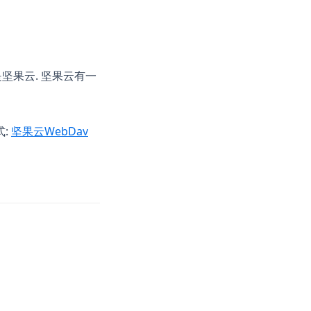
是坚果云. 坚果云有一
(opens in a new tab)
式:
坚果云WebDav