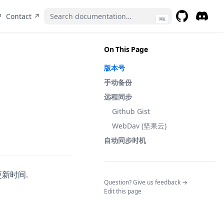
(opens in a new tab)
(opens in a new tab)
↗
Contact ↗
⌘
K
GitHub
(opens in a 
Discor
(opens 
On This Page
版本号
手动备份
远程同步
Github Gist
WebDav (坚果云)
自动同步时机
更新时间.
(opens in a n
Question? Give us feedback →
Edit this page