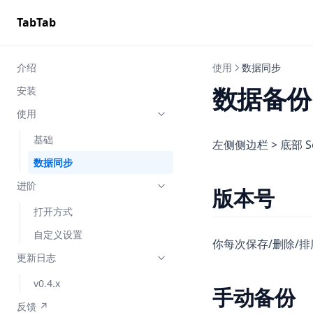
TabTab
介绍
使用
数据同步
数据备份
安装
使用
基础
左侧侧边栏 > 底部 Se
数据同步
进阶
版本号
打开方式
自定义设置
你每次保存/删除/排
更新日志
v0.4.x
手动备份
(opens in a new tab)
反馈 ↗